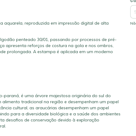
a aquarela, reproduzida em impressão digital de alta
Nã
algodão penteado 30/01, passando por processos de pré-
a apresenta reforços de costura na gola e nos ombros,
idade prolongada. A estampa é aplicada em um moderno
-paraná, é uma árvore majestosa originária do sul do
m alimento tradicional na região e desempenham um papel
portância cultural, as araucárias desempenham um papel
uindo para a diversidade biológica e a saúde dos ambientes
nta desafios de conservação devido à exploração
al.