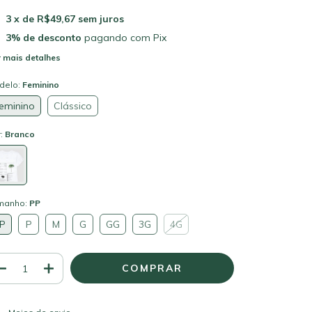
3
x de
R$49,67
sem juros
3% de desconto
pagando com Pix
 mais detalhes
delo:
Feminino
eminino
Clássico
r:
Branco
manho:
PP
P
P
M
G
GG
3G
4G
ALTERAR CEP
regas para o CEP: