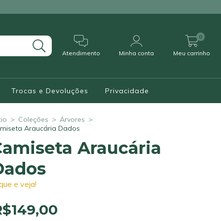
0
Atendimento
Minha conta
Meu carrinho
Trocas e Devoluções
Privacidade
cio
>
Coleções
>
Árvores
>
miseta Araucária Dados
Camiseta Araucária
Dados
ique e veja!
R$149,00