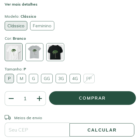
Ver mais detalhes
Modelo:
Clássico
Clássico
Feminino
Cor:
Branco
Tamanho:
P
P
M
G
GG
3G
4G
PP
ALTERAR CEP
Entregas para o CEP:
Meios de envio
CALCULAR