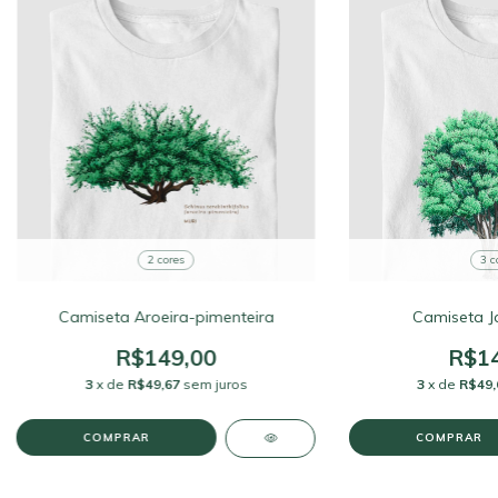
2 cores
3 c
Camiseta Aroeira-pimenteira
Camiseta Ja
R$149,00
R$14
3
x de
R$49,67
sem juros
3
x de
R$49,
COMPRAR
COMPRAR