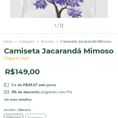
1
/
12
Início
>
Coleções
>
Árvores
>
Camiseta Jacarandá Mimoso
Camiseta Jacarandá Mimoso
Clique e veja!
R$149,00
3
x de
R$49,67
sem juros
3% de desconto
pagando com Pix
Ver mais detalhes
Modelo:
Clássico
Clássico
Feminino