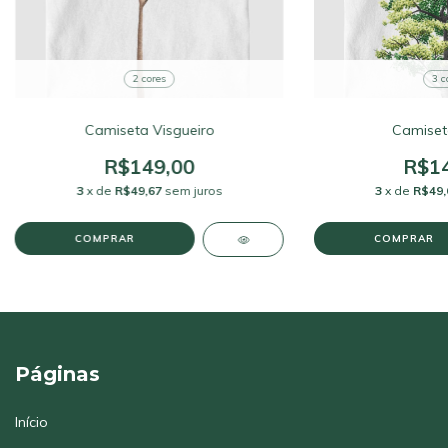
2 cores
3 c
Camiseta Visgueiro
Camiset
R$149,00
R$14
3
x de
R$49,67
sem juros
3
x de
R$49,
COMPRAR
COMPRAR
Páginas
Início