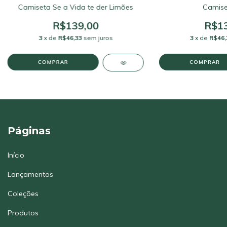
Camiseta Se a Vida te der Limões
Camise
R$139,00
R$13
3
x de
R$46,33
sem juros
3
x de
R$46,
COMPRAR
COMPRAR
Páginas
Início
Lançamentos
Coleções
Produtos