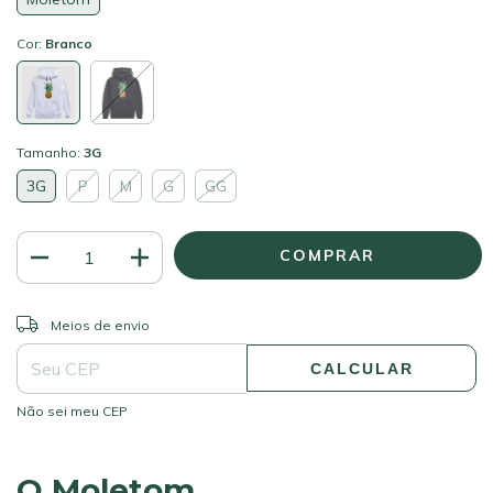
Cor:
Branco
Tamanho:
3G
3G
P
M
G
GG
ALTERAR CEP
Entregas para o CEP:
Meios de envio
CALCULAR
Não sei meu CEP
O Moletom