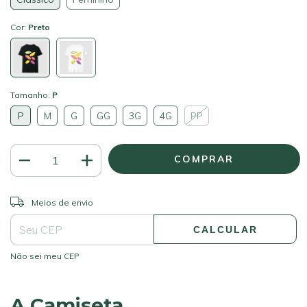
Cor:
Preto
Tamanho:
P
P
M
G
GG
3G
4G
PP
ALTERAR CEP
Entregas para o CEP:
Meios de envio
CALCULAR
Não sei meu CEP
A Camiseta