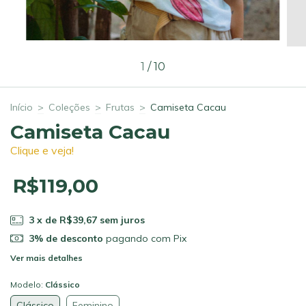
1
/
10
Início
>
Coleções
>
Frutas
>
Camiseta Cacau
Camiseta Cacau
Clique e veja!
R$119,00
3
x de
R$39,67
sem juros
3% de desconto
pagando com Pix
Ver mais detalhes
Modelo:
Clássico
Clássico
Feminino