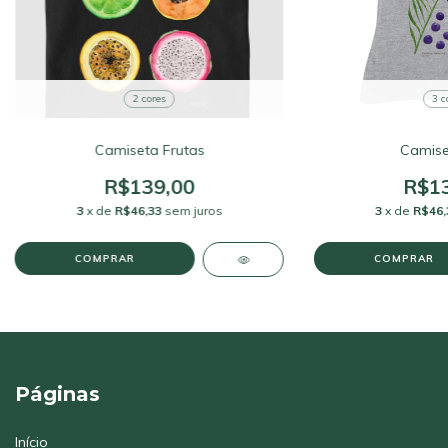
2 cores
3 c
Camiseta Frutas
Camise
R$139,00
R$13
3
x de
R$46,33
sem juros
3
x de
R$46,
COMPRAR
COMPRAR
Páginas
Início