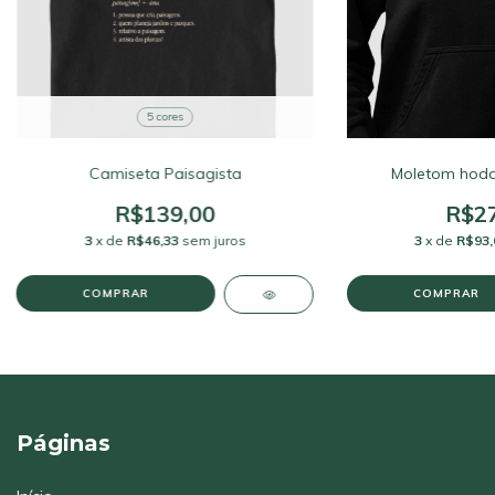
5 cores
Camiseta Paisagista
Moletom hodd
R$139,00
R$27
3
x de
R$46,33
sem juros
3
x de
R$93,
COMPRAR
COMPRAR
Páginas