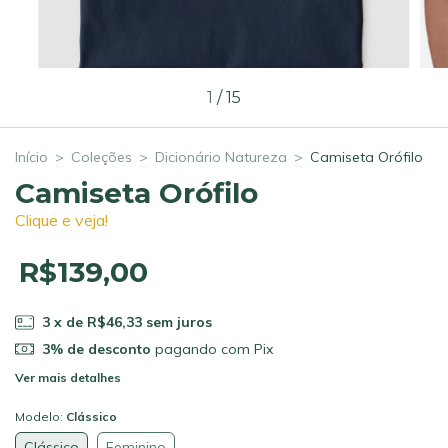
1
/
15
Início
>
Coleções
>
Dicionário Natureza
>
Camiseta Orófilo
Camiseta Orófilo
Clique e veja!
R$139,00
3
x de
R$46,33
sem juros
3% de desconto
pagando com Pix
Ver mais detalhes
Modelo:
Clássico
Clássico
Feminino