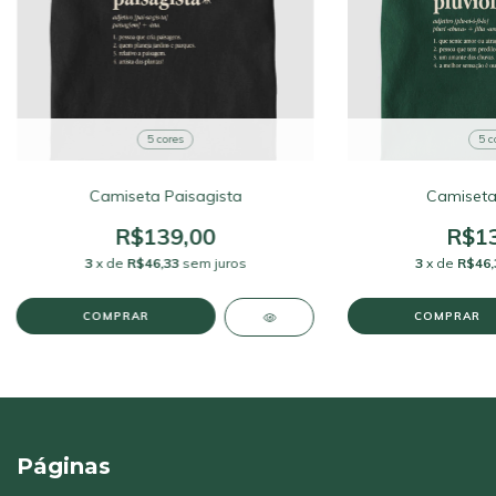
5 cores
5 c
Camiseta Paisagista
Camiseta 
R$139,00
R$13
3
x de
R$46,33
sem juros
3
x de
R$46,
COMPRAR
COMPRAR
Páginas