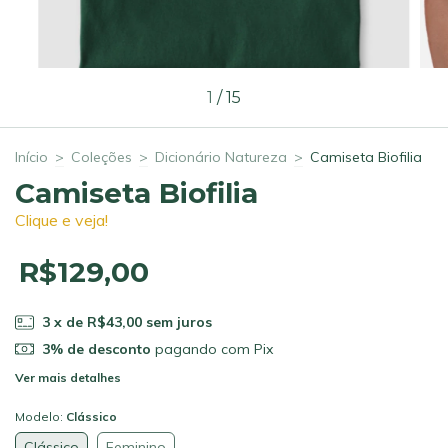
1
/
15
Início
>
Coleções
>
Dicionário Natureza
>
Camiseta Biofilia
Camiseta Biofilia
Clique e veja!
R$129,00
3
x de
R$43,00
sem juros
3% de desconto
pagando com Pix
Ver mais detalhes
Modelo:
Clássico
Clássico
Feminino