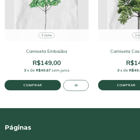
3 cores
3 c
Camiseta Embaúba
Camiseta Cas
R$149,00
R$14
3
x de
R$49,67
sem juros
3
x de
R$49,
COMPRAR
COMPRAR
Páginas