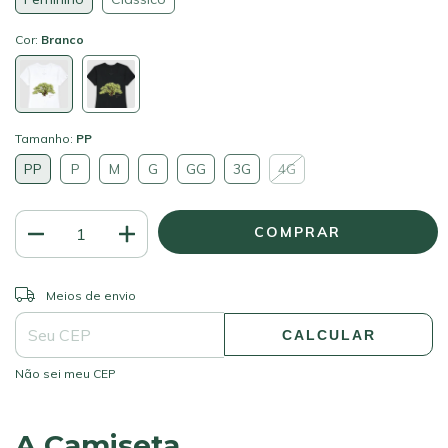
Cor:
Branco
Tamanho:
PP
PP
P
M
G
GG
3G
4G
ALTERAR CEP
Entregas para o CEP:
Meios de envio
CALCULAR
Não sei meu CEP
A Camiseta