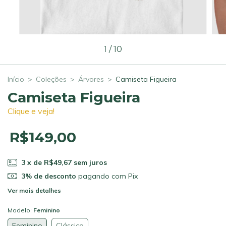
1
/
10
Início
>
Coleções
>
Árvores
>
Camiseta Figueira
Camiseta Figueira
Clique e veja!
R$149,00
3
x de
R$49,67
sem juros
3% de desconto
pagando com Pix
Ver mais detalhes
Modelo:
Feminino
Feminino
Clássico