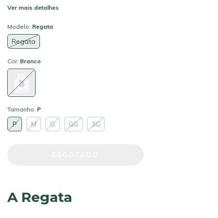
Ver mais detalhes
Modelo:
Regata
Regata
Cor:
Branco
Tamanho:
P
P
M
G
GG
3G
A Regata