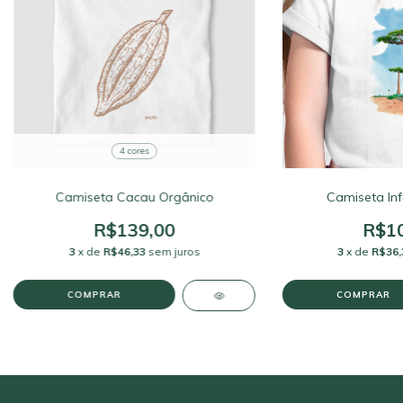
4 cores
Camiseta Cacau Orgânico
Camiseta Infa
R$139,00
R$10
3
x de
R$46,33
sem juros
3
x de
R$36,
COMPRAR
COMPRAR