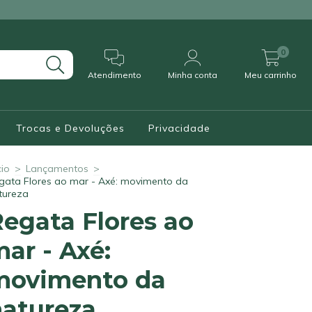
0
Atendimento
Minha conta
Meu carrinho
Trocas e Devoluções
Privacidade
cio
>
Lançamentos
>
gata Flores ao mar - Axé: movimento da
tureza
egata Flores ao
ar - Axé:
movimento da
natureza