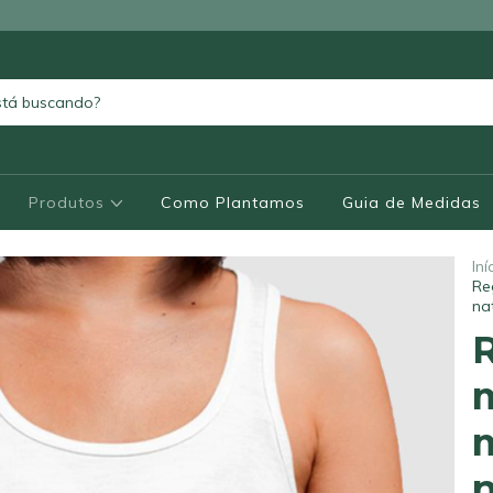
Produtos
Como Plantamos
Guia de Medidas
Iní
Re
na
R
m