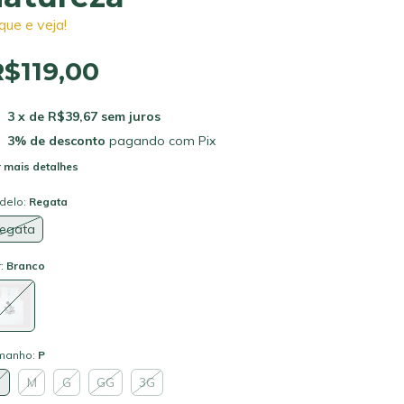
ique e veja!
R$119,00
3
x de
R$39,67
sem juros
3% de desconto
pagando com Pix
 mais detalhes
delo:
Regata
egata
r:
Branco
manho:
P
P
M
G
GG
3G