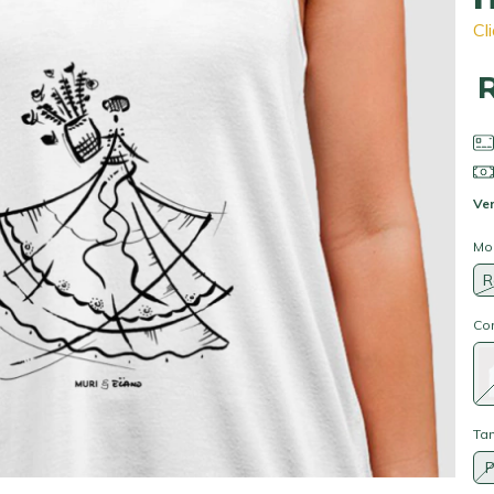
Cl
Ver
Mo
R
Co
Ta