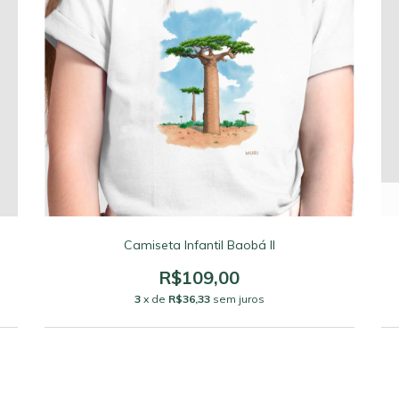
Camiseta Infantil Baobá II
R$109,00
3
x de
R$36,33
sem juros