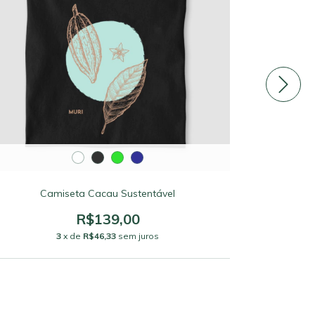
Camiseta Cacau Sustentável
Ca
R$139,00
3
x de
R$46,33
sem juros