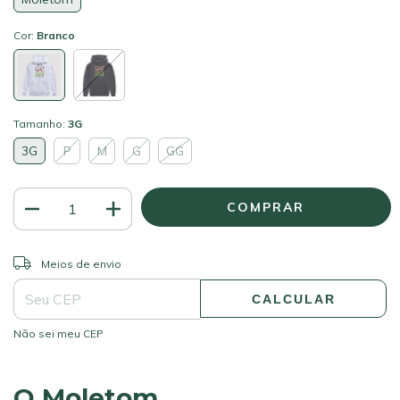
Cor:
Branco
Tamanho:
3G
3G
P
M
G
GG
ALTERAR CEP
Entregas para o CEP:
Meios de envio
CALCULAR
Não sei meu CEP
O Moletom