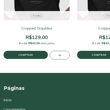
4 cores
4 c
Cropped Orquídea
Croppe
R$129,00
R$12
3
x de
R$43,00
sem juros
3
x de
R$43,
COMPRAR
COMPRAR
Páginas
Início
Lançamentos