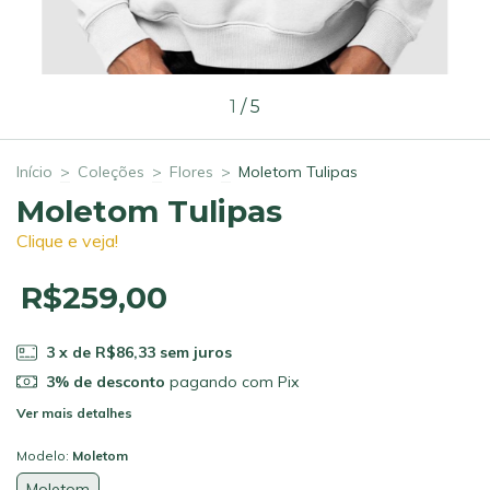
1
/
5
Início
>
Coleções
>
Flores
>
Moletom Tulipas
Moletom Tulipas
Clique e veja!
R$259,00
3
x de
R$86,33
sem juros
3% de desconto
pagando com Pix
Ver mais detalhes
Modelo:
Moletom
Moletom