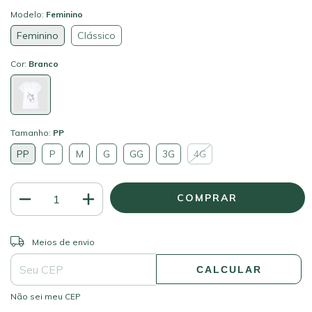
Modelo:
Feminino
Feminino
Clássico
Cor:
Branco
Tamanho:
PP
PP
P
M
G
GG
3G
4G
ALTERAR CEP
Entregas para o CEP:
Meios de envio
CALCULAR
Não sei meu CEP