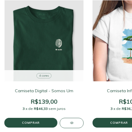
4 cores
Camiseta Digital - Somos Um
Camiseta Infa
R$139,00
R$10
3
x de
R$46,33
sem juros
3
x de
R$36,
COMPRAR
COMPRAR