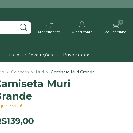
0
Atendimento
Minha conta
Meu carrinho
Trocas e Devoluções
Privacidade
cio
>
Coleções
>
Muri
>
Camiseta Muri Grande
Camiseta Muri
Grande
ique e veja!
R$139,00