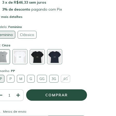
3
x de
R$46,33
sem juros
3% de desconto
pagando com Pix
 mais detalhes
delo:
Feminino
eminino
Clássico
r:
Cinza
manho:
PP
P
P
M
G
GG
3G
4G
ALTERAR CEP
regas para o CEP:
Meios de envio