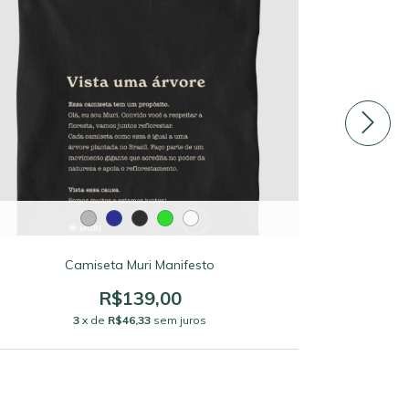
Camiseta Muri Manifesto
Camiset
R$139,00
3
x de
R$46,33
sem juros