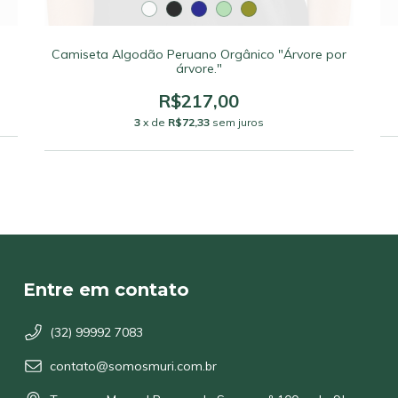
Camiseta Algodão Peruano Orgânico "Árvore por
árvore."
R$217,00
3
x de
R$72,33
sem juros
Entre em contato
(32) 99992 7083
contato@somosmuri.com.br