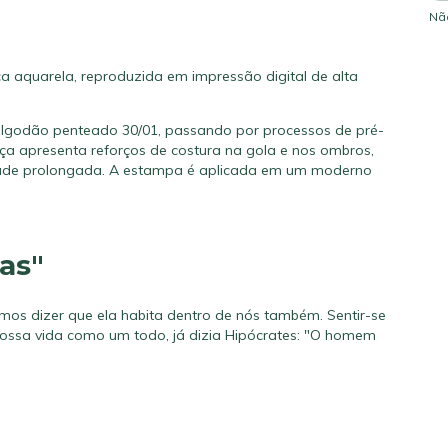
Nã
a aquarela, reproduzida em impressão digital de alta
algodão penteado 30/01, passando por processos de pré-
a apresenta reforços de costura na gola e nos ombros,
idade prolongada. A estampa é aplicada em um moderno
as"
os dizer que ela habita dentro de nós também. Sentir-se
ossa vida como um todo, já dizia Hipócrates: "O homem