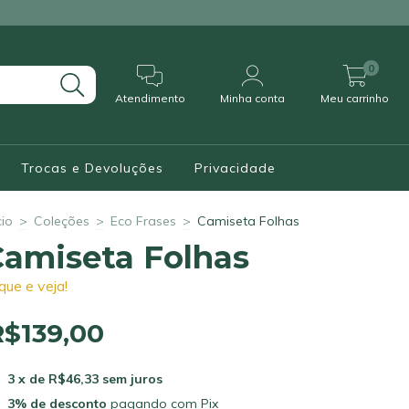
0
Atendimento
Minha conta
Meu carrinho
Trocas e Devoluções
Privacidade
cio
>
Coleções
>
Eco Frases
>
Camiseta Folhas
Camiseta Folhas
ique e veja!
R$139,00
3
x de
R$46,33
sem juros
3% de desconto
pagando com Pix