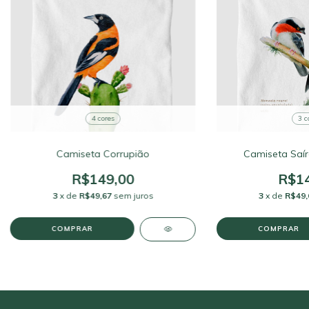
4 cores
3 c
Camiseta Corrupião
Camiseta Saí
R$149,00
R$14
3
x de
R$49,67
sem juros
3
x de
R$49,
COMPRAR
COMPRAR