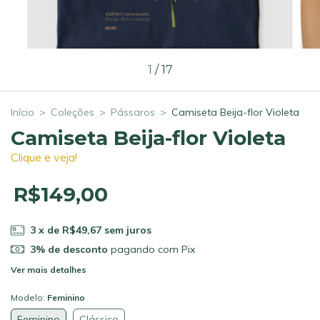
1
/
17
Início
>
Coleções
>
Pássaros
>
Camiseta Beija-flor Violeta
Camiseta Beija-flor Violeta
Clique e veja!
R$149,00
3
x de
R$49,67
sem juros
3% de desconto
pagando com Pix
Ver mais detalhes
Modelo:
Feminino
Feminino
Clássico